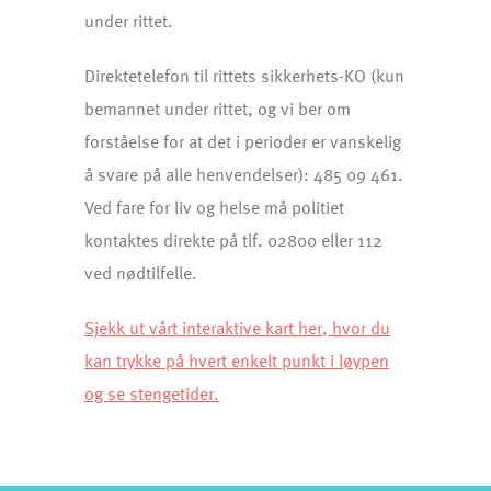
under rittet.
Direktetelefon til rittets sikkerhets-KO (kun
bemannet under rittet, og vi ber om
forståelse for at det i perioder er vanskelig
å svare på alle henvendelser): 485 09 461.
Ved fare for liv og helse må politiet
kontaktes direkte på tlf. 02800 eller 112
ved nødtilfelle.
Sjekk ut vårt interaktive kart her, hvor du
kan trykke på hvert enkelt punkt i løypen
og se stengetider.