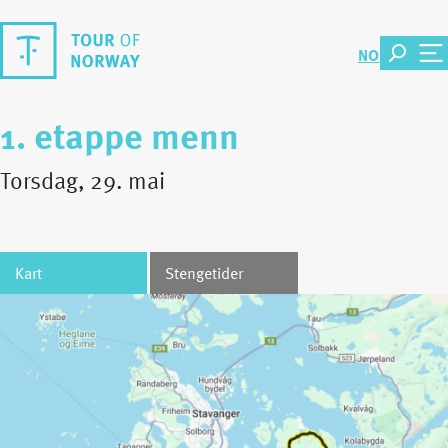
NO
1. etappe menn
Torsdag, 29. mai
Kart
Stengetider